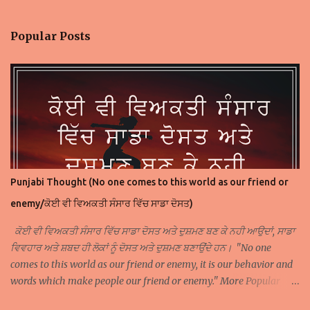
Popular Posts
Punjabi Thought (No one comes to this world as our friend or
enemy/ਕੋਈ ਵੀ ਵਿਅਕਤੀ ਸੰਸਾਰ ਵਿੱਚ ਸਾਡਾ ਦੋਸਤ)
ਕੋਈ ਵੀ ਵਿਅਕਤੀ ਸੰਸਾਰ ਵਿੱਚ ਸਾਡਾ ਦੋਸਤ ਅਤੇ ਦੁਸ਼ਮਣ ਬਣ ਕੇ ਨਹੀ ਆਉਦਾਂ, ਸਾਡਾ
ਵਿਵਹਾਰ ਅਤੇ ਸ਼ਬਦ ਹੀ ਲੋਕਾਂ ਨੂੰ ਦੋਸਤ ਅਤੇ ਦੁਸ਼ਮਣ ਬਣਾਉਂਦੇ ਹਨ। "No one
comes to this world as our friend or enemy, it is our behavior and
words which make people our friend or enemy." More Popular
Punjabi Thoughts Popular Punjabi Thought 1 Popular Punjabi