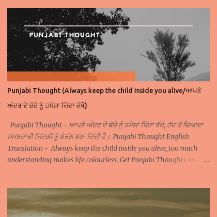
Thought 2 Popular Punjabi Thought 3 Popular Punjabi Thought 4
Get Punjabi Thoughts on WhatsApp Join Facebook Page of
Punjabi Thoughts
Punjabi Thought (Always keep the child inside you alive/ਆਪਣੇ
ਅੰਦਰ ਦੇ ਬੱਚੇ ਨੂੰ ਹਮੇਸ਼ਾ ਜ਼ਿੰਦਾ ਰੱਖੋ)
Punjabi Thought - ਆਪਣੇ ਅੰਦਰ ਦੇ ਬੱਚੇ ਨੂੰ ਹਮੇਸ਼ਾ ਜ਼ਿੰਦਾ ਰੱਖੋ, ਹੱਦ ਤੋਂ ਜ਼ਿਆਦਾ
ਸਮਝਦਾਰੀ ਜਿਂਦਗੀ ਨੂੰ ਬੇਰੰਗ ਬਣਾ ਦਿੰਦੀ ਹੈ। Punjabi Thought English
Translation - Always keep the child inside you alive, too much
understanding makes life colourless. Get Punjabi Thoughts on
WhatsApp Join Facebook Page of Punjabi Thoughts