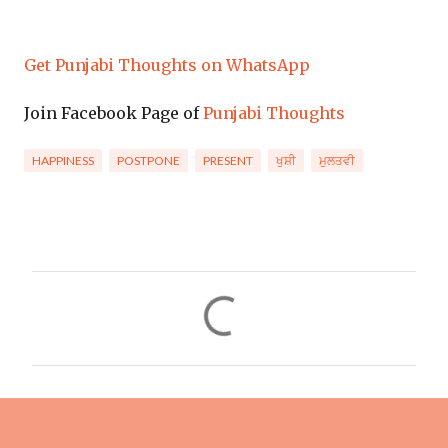
Get Punjabi Thoughts on WhatsApp
Join Facebook Page of
Punjabi Thoughts
HAPPINESS
POSTPONE
PRESENT
ਖੁਸ਼ੀ
ਮੁਲਤਵੀ
C
o
m
m
e
n