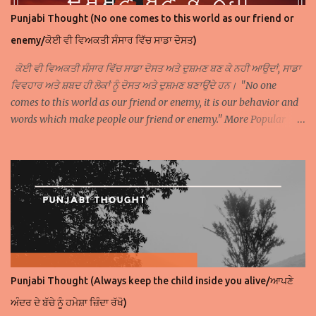
Punjabi Thought (No one comes to this world as our friend or
enemy/ਕੋਈ ਵੀ ਵਿਅਕਤੀ ਸੰਸਾਰ ਵਿੱਚ ਸਾਡਾ ਦੋਸਤ)
ਕੋਈ ਵੀ ਵਿਅਕਤੀ ਸੰਸਾਰ ਵਿੱਚ ਸਾਡਾ ਦੋਸਤ ਅਤੇ ਦੁਸ਼ਮਣ ਬਣ ਕੇ ਨਹੀ ਆਉਦਾਂ, ਸਾਡਾ
ਵਿਵਹਾਰ ਅਤੇ ਸ਼ਬਦ ਹੀ ਲੋਕਾਂ ਨੂੰ ਦੋਸਤ ਅਤੇ ਦੁਸ਼ਮਣ ਬਣਾਉਂਦੇ ਹਨ। "No one
comes to this world as our friend or enemy, it is our behavior and
words which make people our friend or enemy." More Popular
Punjabi Thoughts Popular Punjabi Thought 1 Popular Punjabi
Thought 2 Popular Punjabi Thought 3 Popular Punjabi Thought 4
Get Punjabi Thoughts on WhatsApp Join Facebook Page of
Punjabi Thoughts
Punjabi Thought (Always keep the child inside you alive/ਆਪਣੇ
ਅੰਦਰ ਦੇ ਬੱਚੇ ਨੂੰ ਹਮੇਸ਼ਾ ਜ਼ਿੰਦਾ ਰੱਖੋ)